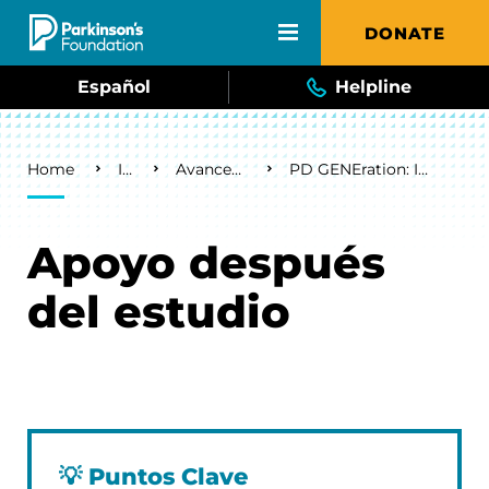
Skip to main content
DONATE
Español
Helpline
Breadcrumb
Home
Inicio
Avances de la investigación
PD GENEration: Impulsado por la Parkinson’s Foundation
Apoyo después
del estudio
💡
Puntos Clave