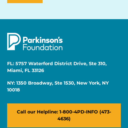
FL: 5757 Waterford District Drive, Ste 310,
Miami, FL 33126
NY: 1350 Broadway, Ste 1530, New York, NY
10018
Call our Helpline: 1-800-4PD-INFO (473-
4636)