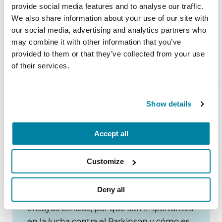
provide social media features and to analyse our traffic.
We also share information about your use of our site with
our social media, advertising and analytics partners who
Pódcast: Substantial Matters
may combine it with other information that you’ve
provided to them or that they’ve collected from your use
Escuche a expertos compartir los
of their services.
tratamientos, técnicas e investigaciones
más recientes sobre el Parkinson para
ayudarle a vivir mejor.
Show details
ESCUCHAR AHORA
Accept all
Customize
Estudios Clínicos
Deny all
Aprenda sobre los diferentes tipos de
ensayos clínicos, por qué son importantes
en la lucha contra el Parkinson y cómo es