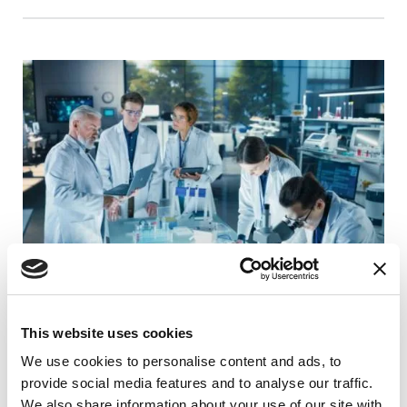
This website uses cookies
RAISE AWARENESS
We use cookies to personalise content and ads, to
Dentro de la ciencia: la investigación
provide social media features and to analyse our traffic.
sobre el Parkinson hoy
We also share information about your use of our site with