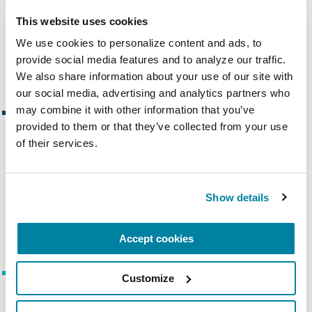
encontrar una red de apoyo en línea.
This website uses cookies
Conéctese con otros en nuestros
We use cookies to personalize content and ads, to 
grupos de discusión.
provide social media features and to analyze our traffic. 
We also share information about your use of our site with 
our social media, advertising and analytics partners who 
may combine it with other information that you’ve 
Facebook
provided to them or that they’ve collected from your use 
¡Siga nuestra página de Facebook en
of their services.
español! Manténgase conectado con
las últimas actualizaciones y recursos
acerca de la enfermedad de
Show details
Parkinson.
Accept cookies
Promotores de Salud
Customize
La Parkinson’s Foundation busca