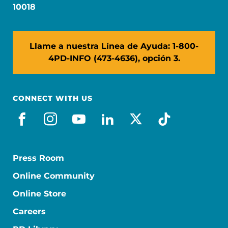
10018
Llame a nuestra Línea de Ayuda: 1-800-
4PD-INFO (473-4636), opción 3.
CONNECT WITH US
facebook_es
instagram
youtube
linkedin
x-social
tiktok
Press Room
Online Community
Online Store
Careers