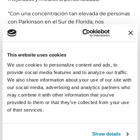
“Con una concentración tan elevada de personas
con Parkinson en el Sur de Florida, nos
enorgullece impulsar esta investigación vital y
necesaria con una subvención emblemática del
Sharron and Joseph Ashby Hubert Fund”, dijo
Amanda Kah, Gerente de Servicios de Fondos
This website uses cookies
Caritativos en la Community Foundation of
We use cookies to personalize content and ads, to 
Broward. “Esta investigación de vanguardia
provide social media features and to analyze our traffic. 
podría cambiar las vidas de tantas personas en
We also share information about your use of our site with 
nuestra comunidad”.
our social media, advertising and analytics partners who 
may combine it with other information that you’ve 
Para descubrir más acerca de PD GENEration,
provided to them or that they’ve collected from your use 
llame al 1-800-4PD-INFO (473-4636) o
of their services.
visite
Parkinson.org/PDGENEration
. Para
preguntas sobre participar, envíe un correo
a
Genetics@Parkinson.org
.
Show details