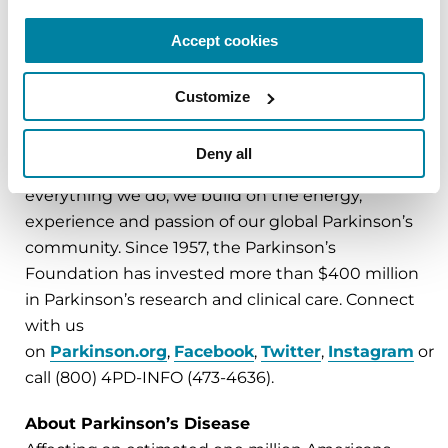
Accept cookies
###
About the Parkinson’s Foundation
Customize
The Parkinson’s Foundation makes life better for
people with Parkinson’s disease by improving
Deny all
care and advancing research toward a cure. In
everything we do, we build on the energy,
experience and passion of our global Parkinson’s
community. Since 1957, the Parkinson’s
Foundation has invested more than $400 million
in Parkinson’s research and clinical care. Connect
with us
on
Parkinson.org
,
Facebook
,
Twitter
,
Instagram
or
call (800) 4PD-INFO (473-4636).
About Parkinson’s Disease