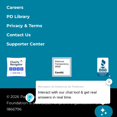
Careers
PD Library
Privacy & Terms
Contact Us
Supporter Center
© 2026 Parkinson's Foundation
The Parkinson's
Foundation is a 501(c)(3) nonprofit organization. EIN: 13-
1866796