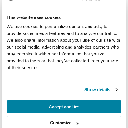
causas no relacionadas con el Parkinson.
This website uses cookies
Esta página es una traducción de la página
We use cookies to personalize content and ads, to 
Constipation & Nausea
de la Parkinson’s
provide social media features and to analyze our traffic. 
Foundation, revisada en su versión en inglés por
We also share information about your use of our site with 
la Dra. Addie Patterson, neuróloga especialista en
our social media, advertising and analytics partners who 
trastornos del movimiento en el Norman Fixel
may combine it with other information that you’ve 
Institute for Neurological Diseases de la University
provided to them or that they’ve collected from your use 
of Florida, un Centro de Excelencia de la
of their services.
Parkinson's Foundation, y revisada en su versión
en español por el Dr. Kevin Duque, investigador
clínico en neurología, División de Trastornos del
Show details
Movimiento, en la University of Cincinnati.
Accept cookies
Materiales
Relacionados
Customize