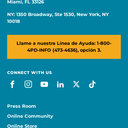
Miami, FL 33126
NY: 1350 Broadway, Ste 1530, New York, NY
10018
Llame a nuestra Línea de Ayuda: 1-800-
4PD-INFO (473-4636), opción 3.
CONNECT WITH US
facebook_es
instagram
youtube
linkedin
x-social
tiktok
Press Room
Online Community
Online Store