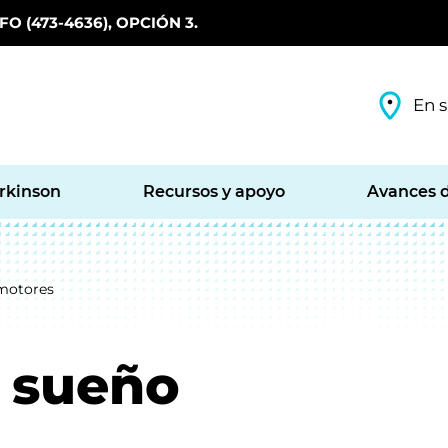
O (473-4636), OPCIÓN 3.
En s
arkinson
Recursos y apoyo
Avances d
motores
l sueño