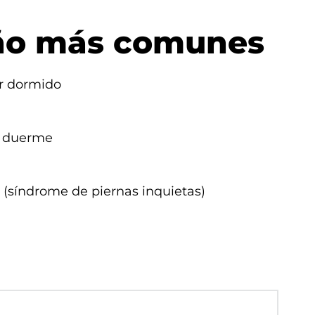
ño más comunes
er dormido
se duerme
 (síndrome de piernas inquietas)