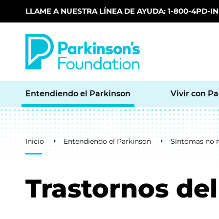
LLAME A NUESTRA LÍNEA DE AYUDA: 1-800-4PD-INF
Skip to main content
Entendiendo el Parkinson
Vivir con P
Breadcrumb
Inicio
Entendiendo el Parkinson
Síntomas no 
Trastornos de