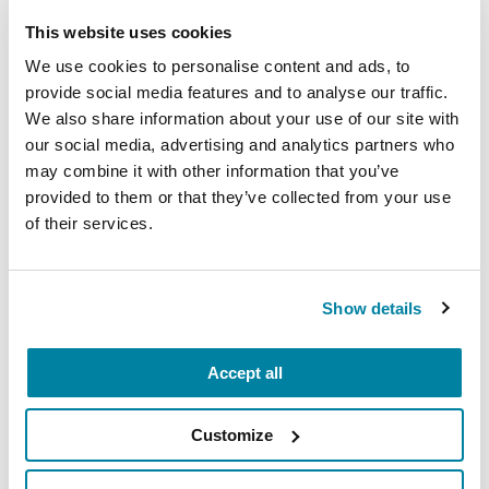
This website uses cookies
Medicamentos para síntomas
motores
We use cookies to personalise content and ads, to
provide social media features and to analyse our traffic.
We also share information about your use of our site with
LEER AHORA
our social media, advertising and analytics partners who
may combine it with other information that you’ve
provided to them or that they’ve collected from your use
of their services.
VIDEOS & WEBINARS
¿Cuáles Son las Causas del
Show details
Parkinson? ¿Existen Otros
Trastornos que Tienen Síntomas
Accept all
Similares?
Customize
VER AHORA