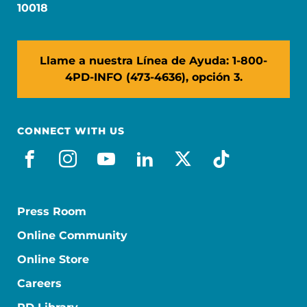
10018
Llame a nuestra Línea de Ayuda: 1-800-
4PD-INFO (473-4636), opción 3.
CONNECT WITH US
facebook_es
instagram
youtube
linkedin
x-social
tiktok
Press Room
Online Community
Online Store
Careers