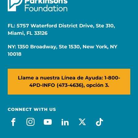
FL: 5757 Waterford District Drive, Ste 310,
Miami, FL 33126
NY: 1350 Broadway, Ste 1530, New York, NY
10018
Llame a nuestra Línea de Ayuda: 1-800-
4PD-INFO (473-4636), opción 3.
CONNECT WITH US
facebook_es
instagram
youtube
linkedin
x-social
tiktok