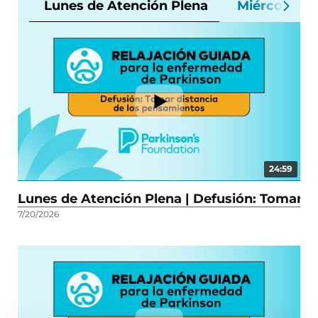
Lunes de Atención Plena
Miércoles d
24:59
Lunes de Atención Plena | Defusión: Tomar d
Lu
7/20/2026
3/2