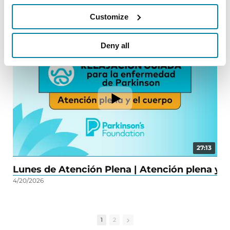
Lunes de Atención Plena | Atención plena par
Lu
Customize
5/25/2026
1/26
Deny all
27:13
Lunes de Atención Plena | Atención plena y e
Lu
4/20/2026
12/1
1
2