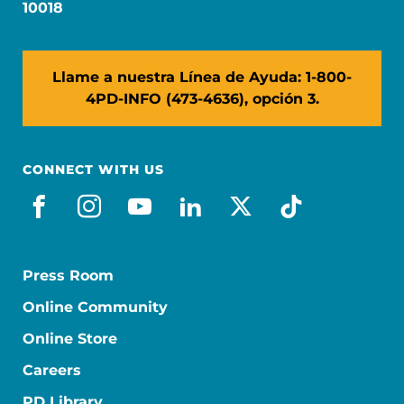
10018
Llame a nuestra Línea de Ayuda: 1-800-
4PD-INFO (473-4636), opción 3.
CONNECT WITH US
facebook_es
instagram
youtube
linkedin
x-social
tiktok
Press Room
Online Community
Online Store
Careers
PD Library