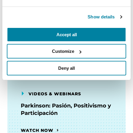
Show details
PODCASTS
Episodio 24: Cambios en la vista
Accept all
relacionados con el Parkinson
Customize
ESCUCHAR AHORA
Deny all
VIDEOS & WEBINARS
Parkinson: Pasión, Positivismo y
Participación
WATCH NOW