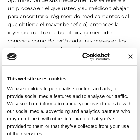
optimización de sus medicamentos se refiere a
un proceso en el que usted y su médico trabajan
para encontrar el régimen de medicamentos del
que obtiene el mayor beneficio), entonces la
inyección de toxina botulínica (a menudo
conocida como Botox®) cada tres meses en los
músculos alrededor de los párpados suele
resultar efectiva.
Página revisada por el Dr. Kevin Duque,
This website uses cookies
investigador clínico en Neurología, División de
Trastornos del Movimiento, en la University of
We use cookies to personalise content and ads, to
Cincinnati.
provide social media features and to analyse our traffic.
We also share information about your use of our site with
our social media, advertising and analytics partners who
Materiales
may combine it with other information that you’ve
provided to them or that they’ve collected from your use
Relacionados
of their services.