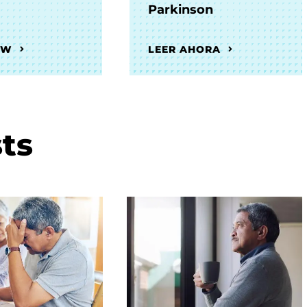
Parkinson
OW
LEER AHORA
ts