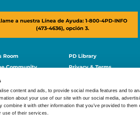
Llame a nuestra Línea de Ayuda: 1-800-4PD-INFO
(473-4636), opción 3.
s Room
PD Library
ne Community
Privacy & Terms
ne Store
Contact Us
s
ers
Supporter Center
ise content and ads, to provide social media features and to an
rmation about your use of our site with our social media, advertis
 combine it with other information that you’ve provided to them o
 use of their services.
ion is a 501(c)(3) nonprofit organization. EIN: 13-1866796