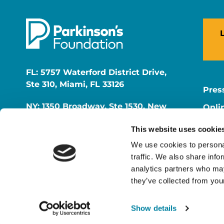
FL: 5757 Waterford District Drive,
Ste 310, Miami, FL 33126
Pres
NY: 1350 Broadway, Ste 1530, New
Onli
York, NY 10018
Onli
This website uses cookie
Care
We use cookies to personal
traffic. We also share info
analytics partners who may
they’ve collected from your
Show details
© 2026 Parkinson's Foundation
The Parkinson's Foundat