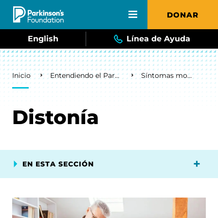
Skip to main content
DONAR
English
Línea de Ayuda
Breadcrumb
Inicio
Entendiendo el Parkinson
Síntomas motores
Distonía
EN ESTA SECCIÓN