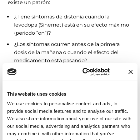
existe un patrón:
¿Tiene síntomas de distonía cuando la
levodopa (Sinemet) está en su efecto máximo
(período “on”)?
¿Los síntomas ocurren antes de la primera
dosis de la mañana o cuando el efecto del
medicamento está pasando?
Bajo indicación de su médico, ajustar la dosis o la
frecuencia del medicamento puede ayudar a
aliviar la distonía. Por ejemplo, si usted tiene
This website uses cookies
distonía matutina, que ocurre antes de que su
We use cookies to personalise content and ads, to
primera dosis de levodopa haga efecto, su
provide social media features and to analyse our traffic.
médico puede agregar una dosis más de
We also share information about your use of our site with
carbidopa-levodopa de liberación controlada o un
our social media, advertising and analytics partners who
agonista de la dopamina de acción prolongada a
may combine it with other information that you’ve
la hora de acostarse.