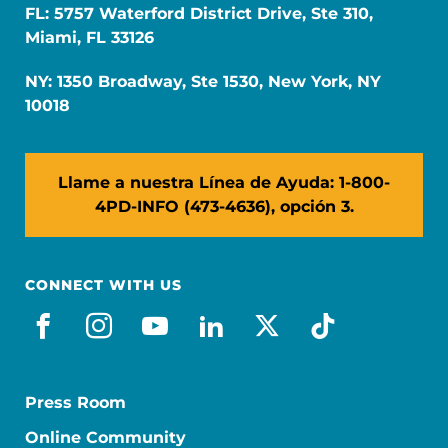
FL: 5757 Waterford District Drive, Ste 310,
Miami, FL 33126
NY: 1350 Broadway, Ste 1530, New York, NY
10018
Llame a nuestra Línea de Ayuda: 1-800-
4PD-INFO (473-4636), opción 3.
CONNECT WITH US
facebook_es
instagram
youtube
linkedin
x-social
tiktok
Press Room
Online Community