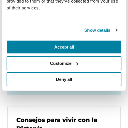
provided to them or that they’ve collected from your use
of their services.
Terapia Física y Ocupacional
Show details
Accept all
Inyecciones de toxina
botulínica
Customize
Estimulación Cerebral
Deny all
Profunda
Consejos para vivir con la