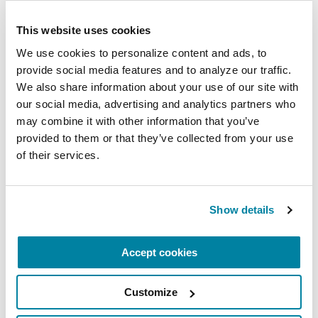
los riesgos de su familia y ayudar a beneficiar
a las futuras generaciones.
Aprenda más e
This website uses cookies
inscríbase hoy.
We use cookies to personalize content and ads, to 
provide social media features and to analyze our traffic. 
Materiales
We also share information about your use of our site with 
our social media, advertising and analytics partners who 
Relacionados
may combine it with other information that you’ve 
provided to them or that they’ve collected from your use 
of their services.
PODCASTS
Show details
Episodio 5: ¿Porque son
importantes las pruebas
genéticas?
Accept cookies
ESCUCHAR AHORA
Customize