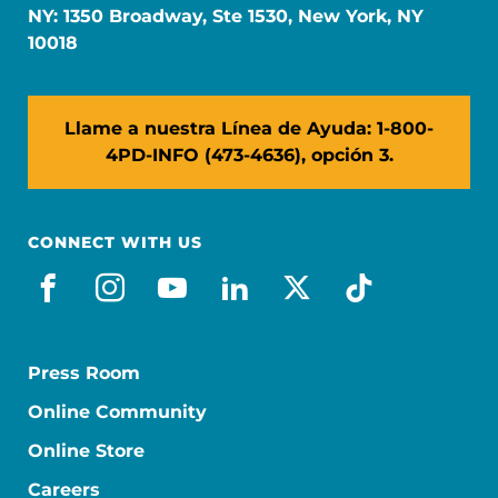
NY: 1350 Broadway, Ste 1530, New York, NY
10018
Llame a nuestra Línea de Ayuda: 1-800-
4PD-INFO (473-4636), opción 3.
CONNECT WITH US
facebook_es
instagram
youtube
linkedin
x-social
tiktok
Press Room
Online Community
Online Store
Careers