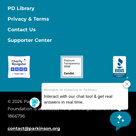
PD Library
Privacy & Terms
Contact Us
Supporter Center
© 2026 Parkinson's Foundation
The Parkinson's
Foundation is a 501(c)(3) nonprofit organization. EIN: 13-
1866796
contact@parkinson.org