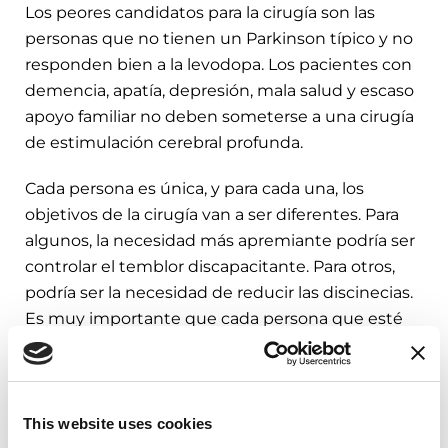
Los peores candidatos para la cirugía son las
personas que no tienen un Parkinson típico y no
responden bien a la levodopa. Los pacientes con
demencia, apatía, depresión, mala salud y escaso
apoyo familiar no deben someterse a una cirugía
de estimulación cerebral profunda.
Cada persona es única, y para cada una, los
objetivos de la cirugía van a ser diferentes. Para
algunos, la necesidad más apremiante podría ser
controlar el temblor discapacitante. Para otros,
podría ser la necesidad de reducir las discinecias.
Es muy importante que cada persona que esté
contemplando la cirugía tenga una idea clara de
lo que puede o no lograrse con esta intervención.
El rol del neurólogo, en colaboración estrecha con
This website uses cookies
el neurocirujano en un centro médico