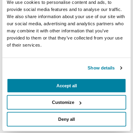
We use cookies to personalise content and ads, to
especializado, es hacer una cuidadosa evaluación
provide social media features and to analyse our traffic.
de cada persona que esté considerando la
We also share information about your use of our site with
estimulación cerebral profunda. Basándose en
our social media, advertising and analytics partners who
una cuidadosa historia clínica y examen
may combine it with other information that you’ve
neurológico, el equipo puede determinar quién
provided to them or that they’ve collected from your use
debería (o no debería) someterse a esta cirugía y
of their services.
predecir con precisión el resultado que se espera.
Es importante recordar que la estimulación
Show details
cerebral profunda es un procedimiento electivo.
Los neurólogos y los neurocirujanos harán sus
Accept all
recomendaciones, pero serán los pacientes y sus
familiares los que tienen la responsabilidad de la
Customize
decisión final. La estimulación cerebral profunda
no es una cura para el Parkinson y no retrasa su
Deny all
avance, pero para muchos, puede reducir
dramáticamente algunos síntomas del Parkinson