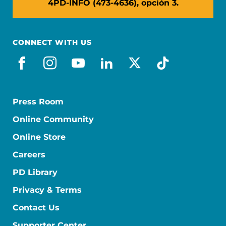
4PD-INFO (473-4636), opción 3.
CONNECT WITH US
facebook_es
instagram
youtube
linkedin
x-social
tiktok
Press Room
Online Community
Online Store
Careers
PD Library
Privacy & Terms
Contact Us
Supporter Center