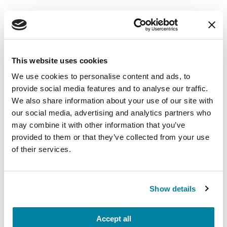
PD Conversations
Un diagnóstico del Parkinson trae consigo
This website uses cookies
muchas preguntas. Únase a la sección en español
de esta comunidad en línea para hacer
We use cookies to personalise content and ads, to
provide social media features and to analyse our traffic.
preguntas, encontrar apoyo y escuchar a los
We also share information about your use of our site with
especialistas de la
Línea de Ayuda
, quienes
our social media, advertising and analytics partners who
responderán a sus preguntas en el foro.
may combine it with other information that you’ve
provided to them or that they’ve collected from your use
APRENDER MÁS
of their services.
Hojas Informativas
Show details
Quizá esté en busca de más información sobre
ciertos temas relativos al Parkinson. Nuestras
Accept all
hojas informativas resaltan múltiples temas que