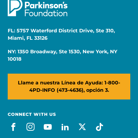
FL: 5757 Waterford District Drive, Ste 310,
Miami, FL 33126
NY: 1350 Broadway, Ste 1530, New York, NY
10018
Llame a nuestra Línea de Ayuda: 1-800-
4PD-INFO (473-4636), opción 3.
CONNECT WITH US
facebook_es
instagram
youtube
linkedin
x-social
tiktok