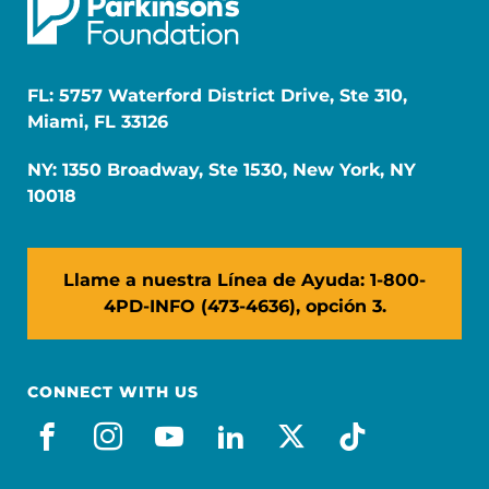
FL: 5757 Waterford District Drive, Ste 310,
Miami, FL 33126
NY: 1350 Broadway, Ste 1530, New York, NY
10018
Llame a nuestra Línea de Ayuda: 1-800-
4PD-INFO (473-4636), opción 3.
CONNECT WITH US
facebook_es
instagram
youtube
linkedin
x-social
tiktok