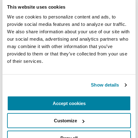
This website uses cookies
Pese a las incertidumbres del estudio, mostró
We use cookies to personalize content and ads, to 
una amplia evidencia de que la rasagilina
provide social media features and to analyze our traffic. 
controlaba mejor los síntomas de las personas
We also share information about your use of our site with 
con la EP, por lo que se usa en conjunto con la
our social media, advertising and analytics partners who 
levodopa, actualmente el medicamento más
may combine it with other information that you’ve 
poderoso para el Parkinson y una base del
provided to them or that they’ve collected from your use 
tratamiento desde su descubrimiento en la
of their services.
década de los 1960.
Levodopa
Show details
La levodopa es una terapia eficaz probada a lo
Accept cookies
largo del recorrido por el Parkinson.
Anteriormente, las personas a menudo
retrasaban el inicio de la terapia con levodopa
Customize
basándose en el mito de que dejaría de funcionar
después de unos años. Un estudio realizado en