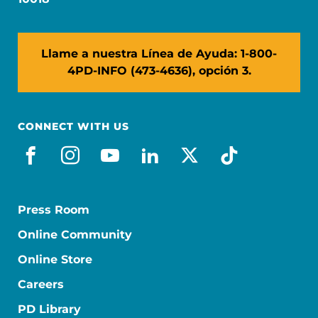
Llame a nuestra Línea de Ayuda: 1-800-
4PD-INFO (473-4636), opción 3.
CONNECT WITH US
facebook_es
instagram
youtube
linkedin
x-social
tiktok
Press Room
Online Community
Online Store
Careers
PD Library