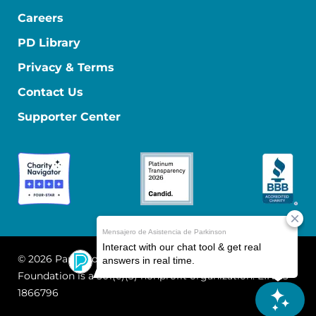
Careers
PD Library
Privacy & Terms
Contact Us
Supporter Center
© 2026 Parkinson's Foundation
The Parkinson's
Foundation is a 501(c)(3) nonprofit organization. EIN: 13-
1866796