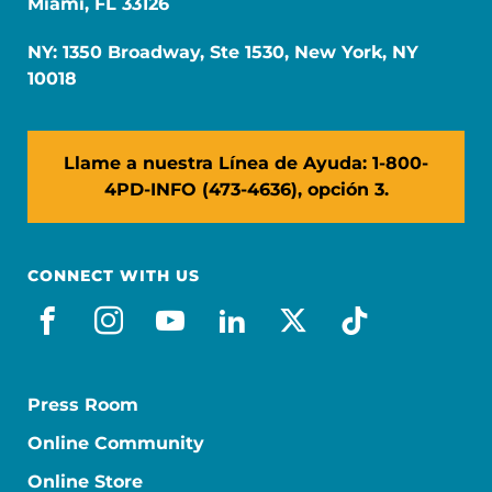
Miami, FL 33126
NY: 1350 Broadway, Ste 1530, New York, NY
10018
Llame a nuestra Línea de Ayuda: 1-800-
4PD-INFO (473-4636), opción 3.
CONNECT WITH US
facebook_es
instagram
youtube
linkedin
x-social
tiktok
Press Room
Online Community
Online Store