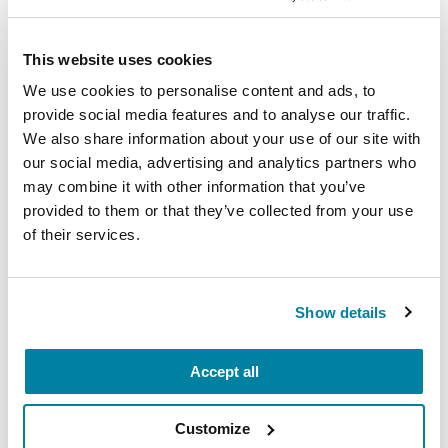
Fatiga y Trastornos del Sueño
This website uses cookies
We use cookies to personalise content and ads, to
LEER AHORA
provide social media features and to analyse our traffic.
We also share information about your use of our site with
our social media, advertising and analytics partners who
may combine it with other information that you’ve
provided to them or that they’ve collected from your use
of their services.
Recursos en español
Show details
Descubre nuestros recursos
disponibles en español.
Accept all
LEER MÁS
Customize