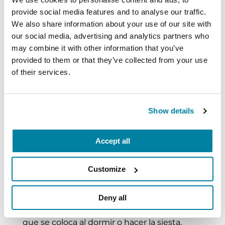
Bienestar mental:
Hable con su médico acerca
provide social media features and to analyse our traffic.
de los síntomas de depresión u otros desafíos
We also share information about your use of our site with
emocionales. La EP afecta zonas del cerebro que
our social media, advertising and analytics partners who
regulan el estado de ánimo, el sueño, el nivel de
may combine it with other information that you’ve
energía y otros aspectos. Cuidar de la
salud
provided to them or that they’ve collected from your use
mental
también ayuda a dormir mejor.
of their services.
Trastornos del sueño:
Si su médico sospecha un
trastorno del sueño, como respiración obstruida,
Show details
piernas inquietas o trastorno de conducta del
sueño REM, es posible que lo manden a realizarse
Accept all
un estudio del sueño en una clínica del sueño.
Customize
El tratamiento de la apnea del sueño puede
requerir un aparato dental o una máquina de
presión positiva continua de las vías
Deny all
respiratorias (CPAP, por sus siglas en inglés)
que se coloca al dormir o hacer la siesta.