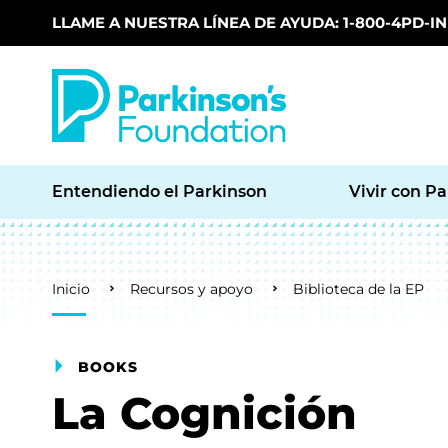
LLAME A NUESTRA LÍNEA DE AYUDA: 1-800-4PD-INF
Skip to main content
Entendiendo el Parkinson
Vivir con P
Breadcrumb
Inicio
Recursos y apoyo
Biblioteca de la EP
BOOKS
La Cognición