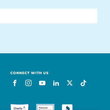
CONNECT WITH US
facebook_es
instagram
youtube
linkedin
x-social
tiktok