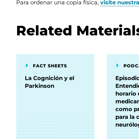
Para ordenar una copia física,
visite nuestr
Related Material
FACT SHEETS
PODC
La Cognición y el
Episodio
Parkinson
Entendi
horario 
medica
como pr
para la 
neurólo