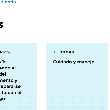
a tienda
.
s
ASTS
BOOKS
 1:
Cuidado y manejo
endo el
del
mento y
epararse
cita con el
go