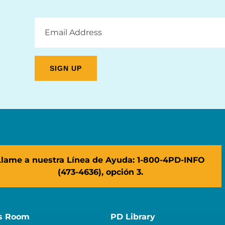
Email
Address
Llame a nuestra Línea de Ayuda: 1-800-4PD-INFO
(473-4636), opción 3.
s Room
PD Library