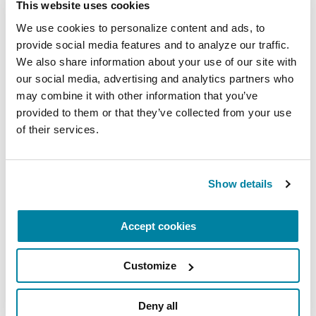
el riesgo de fracturas en la EP. El entrenamiento
This website uses cookies
de resistencia también mejora la función
We use cookies to personalize content and ads, to 
ejecutiva y la atención.
provide social media features and to analyze our traffic. 
We also share information about your use of our site with 
our social media, advertising and analytics partners who 
2. Practique la atención plena.
may combine it with other information that you’ve 
provided to them or that they’ve collected from your use 
Un estudio de 2004 observó cómo 20 personas
of their services.
con Parkinson de leve a moderado y 10 personas
que no tenían la EP realizaban una tarea a
medida que se añadían grados de complejidad.
Show details
Los investigadores descubrieron que, mientras
Accept cookies
que el aumento de la atención requerida
contribuía a las alteraciones del desempeño y de
Customize
la marcha en todos los participantes, las personas
con Parkinson se volvían aún más lentas.
Practicar la atención plena
, centrarse en una
Deny all