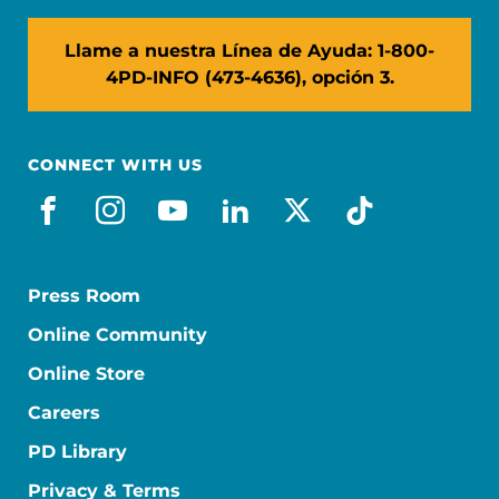
Llame a nuestra Línea de Ayuda: 1-800-
4PD-INFO (473-4636), opción 3.
CONNECT WITH US
facebook_es
instagram
youtube
linkedin
x-social
tiktok
Press Room
Online Community
Online Store
Careers
PD Library
Privacy & Terms