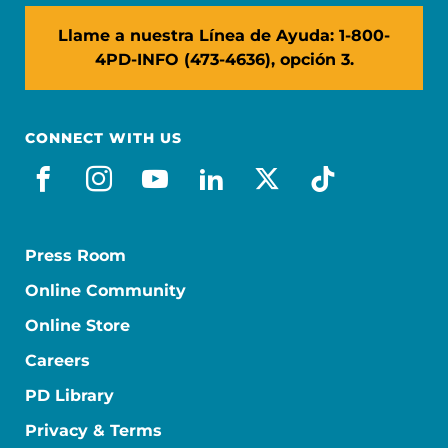
Llame a nuestra Línea de Ayuda: 1-800-
4PD-INFO (473-4636), opción 3.
CONNECT WITH US
facebook_es
instagram
youtube
linkedin
x-social
tiktok
Press Room
Online Community
Online Store
Careers
PD Library
Privacy & Terms