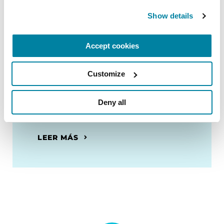
Show details
Accept cookies
Customize
Recursos en español
Deny all
Descubre nuestros recursos
disponibles en español.
LEER MÁS