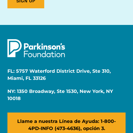
FL: 5757 Waterford District Drive, Ste 310,
Miami, FL 33126
NY: 1350 Broadway, Ste 1530, New York, NY
10018
Llame a nuestra Línea de Ayuda: 1-800-
4PD-INFO (473-4636), opción 3.