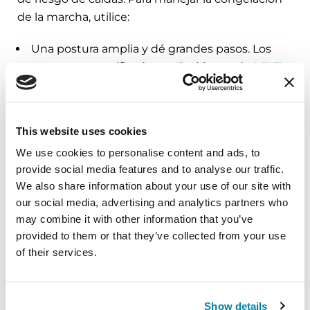
de la marcha, utilice:
Una postura amplia y dé grandes pasos. Los
terapeutas certificados en Parkinson de
LSVT
BIG
están formados para ayudar a mejorar la
marcha.
This website uses cookies
Las ayudas visuales, como la cinta adhesiva
para pintar o un apuntador láser, pueden
We use cookies to personalise content and ads, to
provide social media features and to analyse our traffic.
ayudar a la persona a visualizar el paso por
We also share information about your use of our site with
encima de una línea para maximizar el
our social media, advertising and analytics partners who
movimiento.
may combine it with other information that you’ve
provided to them or that they’ve collected from your use
Los efectos secundarios de la medicación, como
of their services.
somnolencia y confusión, visión doble relacionada
con la edad (con la distancia) y
visión doble
relacionada con la EP
, pueden aumentar el
Show details