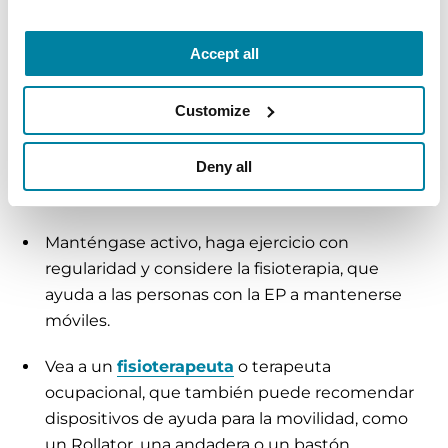
riesgo de caídas. El riesgo de caídas puede ser
mayor por la mañana, antes de que haga efecto la
medicación contra el Parkinson.
Accept all
Para minimizar el riesgo de caídas:
Customize
Comparta los síntomas con su neurólogo y
Deny all
esté atento a cualquier problema con cambios
en la medicación.
Manténgase activo, haga ejercicio con
regularidad y considere la fisioterapia, que
ayuda a las personas con la EP a mantenerse
móviles.
Vea a un
fisioterapeuta
o terapeuta
ocupacional, que también puede recomendar
dispositivos de ayuda para la movilidad, como
un Rollator, una andadera o un bastón.