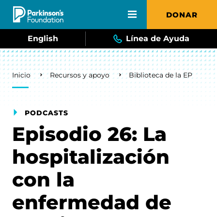
Skip to main content
DONAR
English
Línea de Ayuda
Breadcrumb
Inicio
Recursos y apoyo
Biblioteca de la EP
PODCASTS
Episodio 26: La
hospitalización
con la
enfermedad de