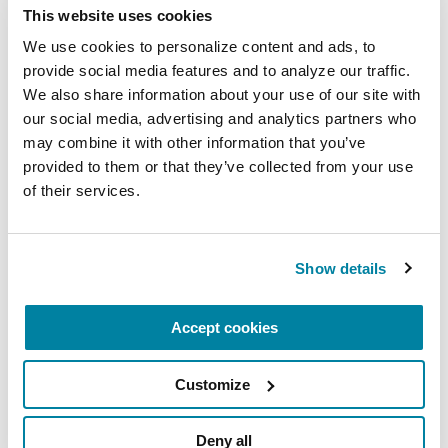
This website uses cookies
We use cookies to personalize content and ads, to 
ADVANCING RESEARCH
provide social media features and to analyze our traffic. 
We also share information about your use of our site with 
Opciones de tratamiento quirúrgico
our social media, advertising and analytics partners who 
LEER AHORA
may combine it with other information that you’ve 
provided to them or that they’ve collected from your use 
of their services.
Related Materials
Show details
BOOKS
Accept cookies
Tarjeta de Alerta Médica
Customize
LEER AHORA
Deny all