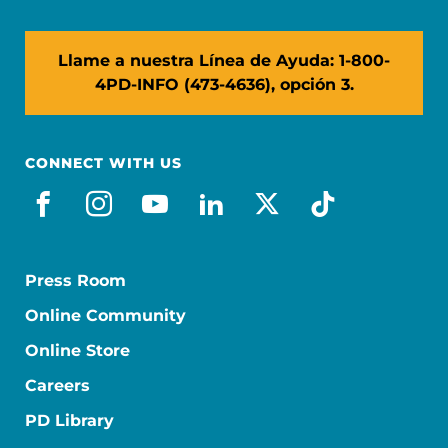
Llame a nuestra Línea de Ayuda: 1-800-
4PD-INFO (473-4636), opción 3.
CONNECT WITH US
facebook_es
instagram
youtube
linkedin
x-social
tiktok
Press Room
Online Community
Online Store
Careers
PD Library