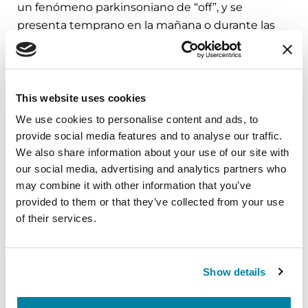
un fenómeno parkinsoniano de “off”, y se
presenta temprano en la mañana o durante las
crisis de agotamiento del medicamento. En caso
de incertidumbre, el neurólogo debe observar al
paciente en el consultorio durante un período de
siete horas para poder apreciar la relación entre la
This website uses cookies
distonía y el ciclo del medicamento.
We use cookies to personalise content and ads, to
provide social media features and to analyse our traffic.
En términos del tratamiento, la distonía del
We also share information about your use of our site with
despertar suele aliviarse con la actividad física, o
our social media, advertising and analytics partners who
con la primera dosis de la medicación
may combine it with other information that you’ve
dopaminérgica, bien sea de levodopa (Sinemet®)
provided to them or that they’ve collected from your use
o de un agonista de la dopamina. Cuando la
of their services.
distonía ocurre a causa del agotamiento del
efecto de la medicación (fin de dosis), el problema
puede corregirse acortando el período de “off”. En
Show details
algunos pacientes, la distonía es tan severa que
puede requerirse una inyección subcutánea de