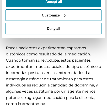
Accept all
apomorfina, que hace efecto en minutos. Los
individuos con una distonía intratable podrían
Customize
beneficiarse de una estimulación cerebral
profunda, un procedimiento neuroquirúrgico que
Deny all
involucra la implantación y activación de
electrodos en el cerebro.
Pocos pacientes experimentan espasmos
distónicos como resultado de la medicación.
Cuando toman su levodopa, estos pacientes
experimentan muecas faciales de tipo distónico o
incómodas posturas en las extremidades. La
estrategia estándar de tratamiento para estos
individuos es reducir la cantidad de dopamina, y
algunas veces sustituirla por un agente menos
potente, o agregar medicación para la distonía,
como la amantadina.