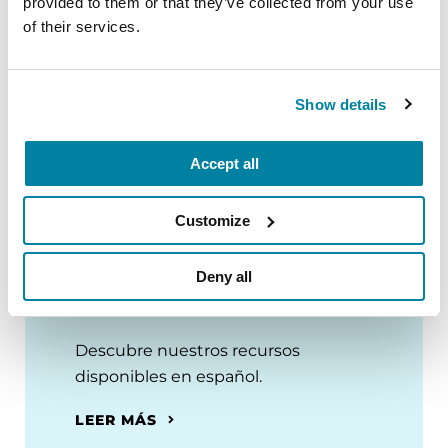
Con apoyo de una subvención de Genentech,
provided to them or that they’ve collected from your use
of their services.
miembro del Roche Group.
Show details
Accept all
Customize
Deny all
Recursos en español
Descubre nuestros recursos
disponibles en español.
LEER MÁS