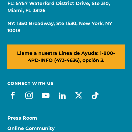
FL: 5757 Waterford District Drive, Ste 310,
Miami, FL 33126
NY: 1350 Broadway, Ste 1530, New York, NY
10018
Llame a nuestra Línea de Ayuda: 1-800-
4PD-INFO (473-4636), opción 3.
CONNECT WITH US
facebook_es
instagram
youtube
linkedin
x-social
tiktok
Press Room
Online Community