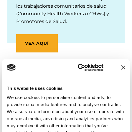
los trabajadores comunitarios de salud
(Community Health Workers o CHWs) y
Promotores de Salud.
VEA AQUÍ
Para más información acerca del programa
Promotores de Salud de la Parkinson's
Foundation, comuníquese con Marianna Molina,
This website uses cookies
gerente de vinculación escribiendo a
We use cookies to personalise content and ads, to
CHW@Parkinson.org
.
provide social media features and to analyse our traffic.
We also share information about your use of our site with
our social media, advertising and analytics partners who
may combine it with other information that you’ve