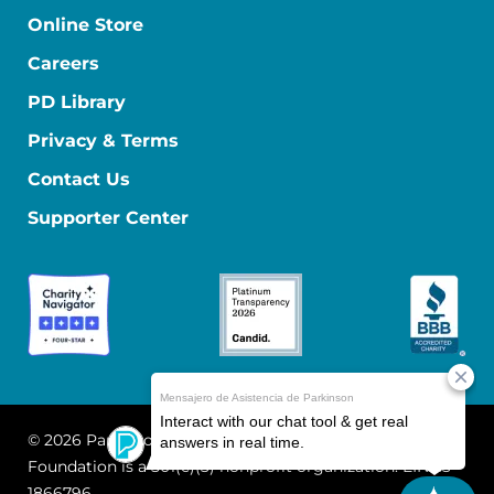
Online Store
Careers
PD Library
Privacy & Terms
Contact Us
Supporter Center
© 2026 Parkinson's Foundation
The Parkinson's
Foundation is a 501(c)(3) nonprofit organization. EIN: 13-
1866796