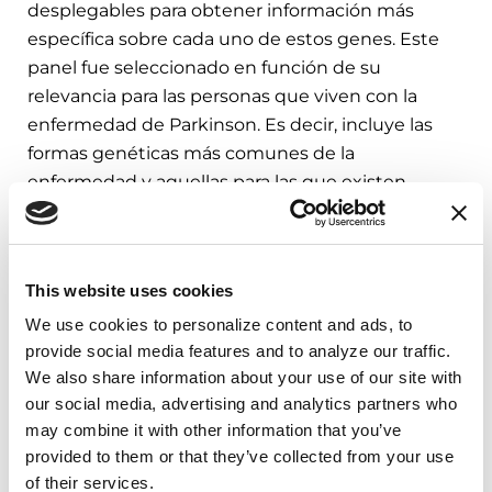
desplegables para obtener información más
específica sobre cada uno de estos genes. Este
panel fue seleccionado en función de su
relevancia para las personas que viven con la
enfermedad de Parkinson. Es decir, incluye las
formas genéticas más comunes de la
enfermedad y aquellas para las que existen
investigaciones clínicas en curso.
PMID: 28511254
This website uses cookies
We use cookies to personalize content and ads, to 
provide social media features and to analyze our traffic. 
We also share information about your use of our site with 
our social media, advertising and analytics partners who 
GBA
: El gen más común
may combine it with other information that you’ve 
relacionado con la
provided to them or that they’ve collected from your use 
enfermedad de Parkinson
of their services.