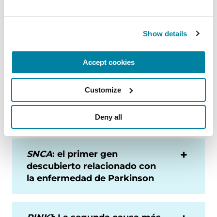
LRRK2
: El segundo gen más
Show details
común relacionado con la
enfermedad de Parkinson
Accept cookies
PRKN
: La causa más común
Customize
de la enfermedad de
Parkinson de inicio temprano
Deny all
SNCA
: el primer gen
descubierto relacionado con
la enfermedad de Parkinson