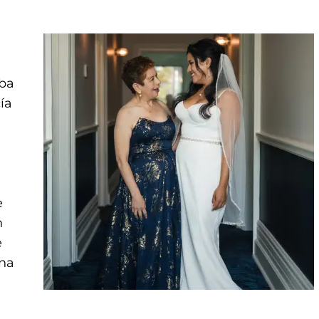
ba
ía
e
n
e
una
.