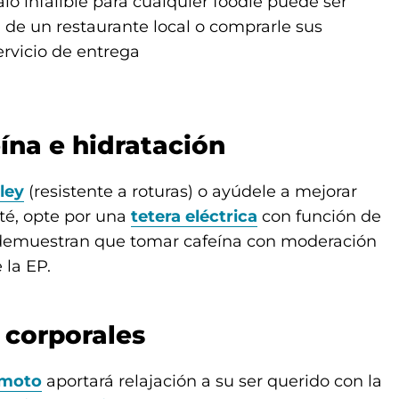
o infalible para cualquier foodie puede ser
de un restaurante local o comprarle sus
ervicio de entrega
eína e hidratación
ley
(resistente a roturas) o ayúdele a mejorar
l té, opte por una
tetera eléctrica
con función de
emuestran que tomar cafeína con moderación
 la EP.
s corporales
emoto
aportará relajación a su ser querido con la