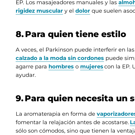
EP. Los masajeadores manuales y las
almoh
rigidez muscular
y el
dolor
que suelen asoci
8. Para quien tiene estilo
A veces, el Parkinson puede interferir en las
calzado a la moda sin cordones
puede simpl
agarre para
hombres
o
mujeres
con la EP.
ayudar.
9. Para quien necesita un
La aromaterapia en forma de
vaporizadore
fomentar la relajación antes de acostarse.
L
sólo son cómodos, sino que tienen la ventaja