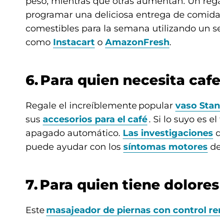
peso, mientras que otras aumentan. Un regal
programar una deliciosa entrega de comida 
comestibles para la semana utilizando un s
como
Instacart
o
AmazonFresh
.
6. Para quien necesita caf
Regale el increíblemente popular
vaso Stan
sus
accesorios para el café
. Si lo suyo es e
apagado automático.
Las investigaciones
d
puede ayudar con los
síntomas motores
de
7. Para quien tiene dolore
Este
masajeador de piernas con control r