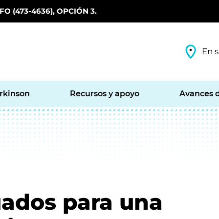
O (473-4636), OPCIÓN 3.
En s
arkinson
Recursos y apoyo
Avances d
uados para una