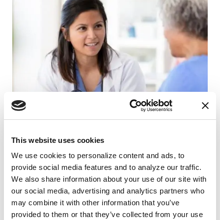
This website uses cookies
TIPS FOR DAILY LIVING
We use cookies to personalize content and ads, to 
provide social media features and to analyze our traffic. 
Respondiendo a las principales preguntas
We also share information about your use of our site with 
de los cuidadores sobre la salud mental
our social media, advertising and analytics partners who 
may combine it with other information that you’ve 
LEER AHORA
provided to them or that they’ve collected from your use 