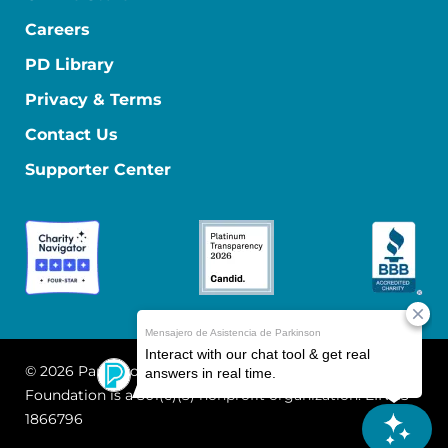
Careers
PD Library
Privacy & Terms
Contact Us
Supporter Center
© 2026 Parkinson's Foundation
The Parkinson's
Foundation is a 501(c)(3) nonprofit organization. EIN: 13-
1866796