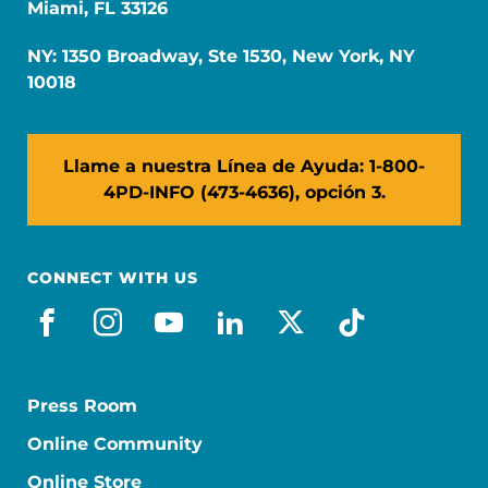
Miami, FL 33126
NY: 1350 Broadway, Ste 1530, New York, NY
10018
Llame a nuestra Línea de Ayuda: 1-800-
4PD-INFO (473-4636), opción 3.
CONNECT WITH US
facebook_es
instagram
youtube
linkedin
x-social
tiktok
Press Room
Online Community
Online Store