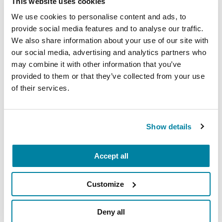
This website uses cookies
Incluya recesos regulares del cuidado y
We use cookies to personalise content and ads, to
conviértalos en una prioridad.
Tómese un
provide social media features and to analyse our traffic.
tiempo para atender otros aspectos de su vida
We also share information about your use of our site with
o simplemente para relajarse. Planifique estos
our social media, advertising and analytics partners who
descansos con antelación y pida ayuda para
may combine it with other information that you’ve
cuando esté fuera.
provided to them or that they’ve collected from your use
of their services.
Cultive una
práctica de atención plena.
Intente meditaciones por la mañana o ponga
un recordatorio diario para evaluar cómo está
Show details
afrontando la situación. Si está estresado,
planee su próximo descanso.
Accept all
Haga un plan de vida.
Pensar en su futuro y
lo que quiere lograr en la vida puede ayudarle
Customize
a mantener la motivación personal. ¿Puede su
ser querido ayudarle a alcanzar sus metas?
Deny all
Acepte sus sentimientos.
La culpa, la ira y la