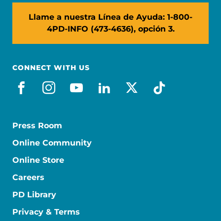
Llame a nuestra Línea de Ayuda: 1-800-
4PD-INFO (473-4636), opción 3.
CONNECT WITH US
facebook_es
instagram
youtube
linkedin
x-social
tiktok
Press Room
Online Community
Online Store
Careers
PD Library
Privacy & Terms