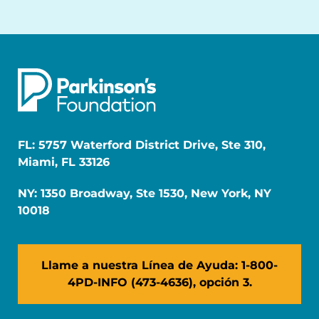
FL: 5757 Waterford District Drive, Ste 310,
Miami, FL 33126
NY: 1350 Broadway, Ste 1530, New York, NY
10018
Llame a nuestra Línea de Ayuda: 1-800-
4PD-INFO (473-4636), opción 3.