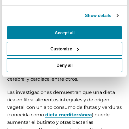
nueva comunidad microbiana se instale en el
intestino, beneficiando la salud gastrointestinal y
Show details
cardiaca, mejorando la función inmunitaria y
aliviando el estreñimiento.
Accept all
Cuando las bacterias intestinales descomponen
la fibra, producen de forma natural ácidos grasos
Customize
de cadena corta beneficiosos para la salud. Estos
ácidos refuerzan la barrera mucosa del intestino
Deny all
para combatir la inflamación y proteger la función
cerebral y cardiaca, entre otros.
Las investigaciones demuestran que una dieta
rica en fibra, alimentos integrales y de origen
vegetal, con un alto consumo de frutas y verduras
(conocida como
dieta mediterránea
) puede
aumentar el butirato y otras bacterias