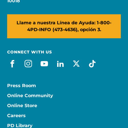
10018
Llame a nuestra Línea de Ayuda: 1-800-
4PD-INFO (473-4636), opción 3.
CONNECT WITH US
facebook_es
instagram
youtube
linkedin
x-social
tiktok
Press Room
Online Community
Online Store
Careers
PD Library