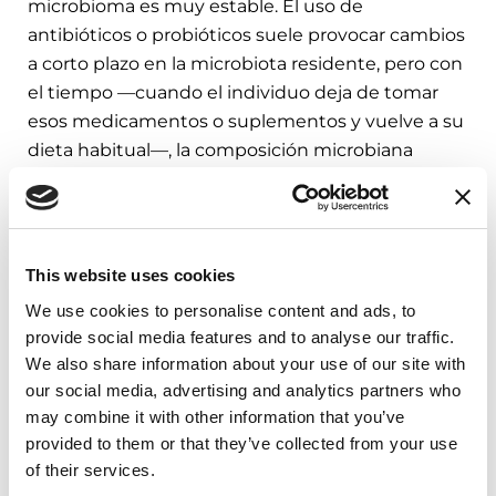
microbioma es muy estable. El uso de
antibióticos o probióticos suele provocar cambios
a corto plazo en la microbiota residente, pero con
el tiempo —cuando el individuo deja de tomar
esos medicamentos o suplementos y vuelve a su
dieta habitual—, la composición microbiana
residente suele volver a ser la que era.
Tomar las riendas a través de la
This website uses cookies
dieta
We use cookies to personalise content and ads, to
provide social media features and to analyse our traffic.
Una de las mejores estrategias para mejorar la
We also share information about your use of our site with
salud intestinal es aumentar el consumo de fibra.
our social media, advertising and analytics partners who
Mientras que un probiótico sólo puede introducir
may combine it with other information that you’ve
una cepa de bacterias, una
dieta rica en fibra
provided to them or that they’ve collected from your use
puede ser descompuesta por múltiples tipos de
of their services.
bacterias intestinales para fomentar que una