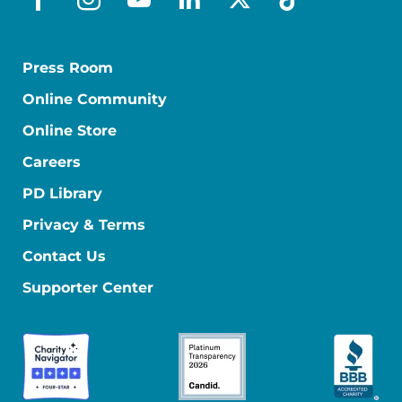
facebook_es
instagram
youtube
linkedin
x-social
tiktok
Press Room
Online Community
Online Store
Careers
PD Library
Privacy & Terms
Contact Us
Supporter Center