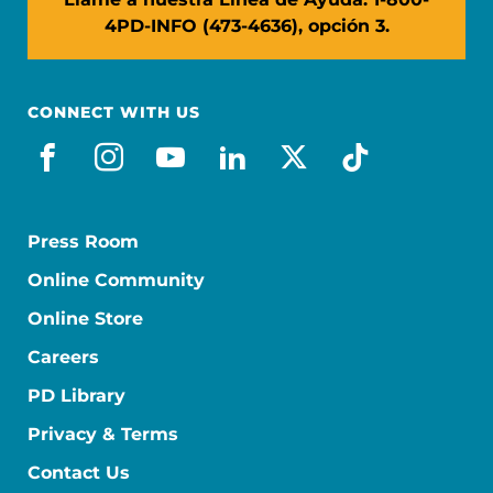
4PD-INFO (473-4636), opción 3.
CONNECT WITH US
facebook_es
instagram
youtube
linkedin
x-social
tiktok
Press Room
Online Community
Online Store
Careers
PD Library
Privacy & Terms
Contact Us