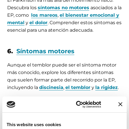
El Parkinson va más allá del movimiento físico.
Descubra los
síntomas no motores
asociados a la
EP, como
los mareos
,
el bienestar emocional y
mental
y
el dolor
. Comprender estos síntomas es
esencial para una atención adecuada.
6.
Síntomas motores
Aunque el temblor puede ser el síntoma motor
más conocido, explore los diferentes síntomas
que suelen formar parte del recorrido por la EP,
incluyendo la
discinesia
,
el temblor
y
la rigidez
.
7.
Etapas
Aprenda acerca de la progresión de la EP y qué
This website uses cookies