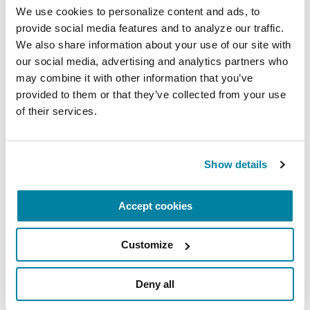
esperar en cada etapa. Comprender estas etapas
We use cookies to personalize content and ads, to 
puede ayudarle a planificar y controlar la EP con
provide social media features and to analyze our traffic. 
eficacia.
We also share information about your use of our site with 
our social media, advertising and analytics partners who 
may combine it with other information that you’ve 
8.
Salud sexual
provided to them or that they’ve collected from your use 
of their services.
Abordar la salud sexual es crucial para el bienestar
general. Conozca el impacto del Parkinson en la
salud sexual
y descubra estrategias para
Show details
mantener una vida íntima satisfactoria y
saludable.
Accept cookies
9.
Habla y deglución
Customize
El Parkinson puede afectar el habla y la
Deny all
deglución, así como las actividades de la vida