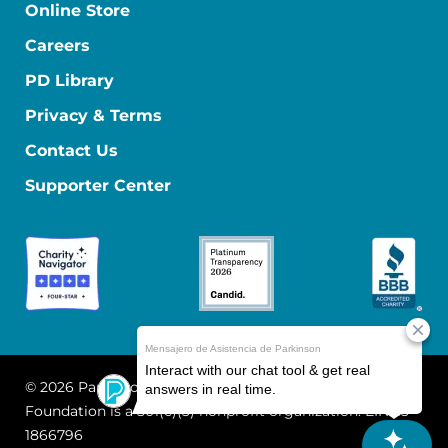
Online Store
Careers
PD Library
Privacy & Terms
Contact Us
Supporter Center
© 2026 Parkinson's Foundation
The Parkinson's
Foundation is a 501(c)(3) nonprofit organization. EIN: 13-
1866796