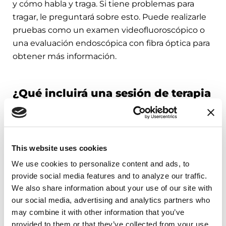
y cómo habla y traga. Si tiene problemas para
tragar, le preguntará sobre esto. Puede realizarle
pruebas como un examen videofluoroscópico o
una evaluación endoscópica con fibra óptica para
obtener más información.
¿Qué incluirá una sesión de terapia
del habla o la deglución?
La EP afecta a cada persona de forma diferente,
por lo que su plan terapéutico debe adaptarse
This website uses cookies
a sus síntomas y metas específicas.
We use cookies to personalize content and ads, to 
provide social media features and to analyze our traffic. 
El terapeuta del habla y el lenguaje le dará
We also share information about your use of our site with 
ejercicios y estrategias para hablar con más
our social media, advertising and analytics partners who 
claridad, fortalecer los músculos y mejorar la
may combine it with other information that you’ve 
comunicación. A veces, puede recomendarse
provided to them or that they’ve collected from your use 