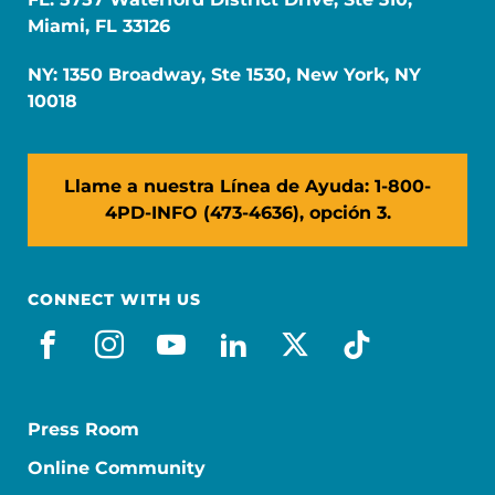
Miami, FL 33126
NY: 1350 Broadway, Ste 1530, New York, NY
10018
Llame a nuestra Línea de Ayuda: 1-800-
4PD-INFO (473-4636), opción 3.
CONNECT WITH US
facebook_es
instagram
youtube
linkedin
x-social
tiktok
Press Room
Online Community