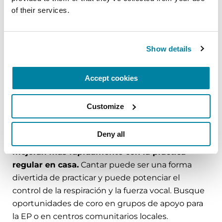
un dispositivo para ayudar a aumentar el
of their services.
volumen de la voz.
La terapia para la deglución se centra en
fortalecer los músculos que se usan para
Show details
respirar, toser y tragar. También pueden
recomendarse cambios en la dieta y métodos
Accept cookies
más seguros para comer y beber.
Se recomienda una reevaluación y ajustes cada
Customize
pocos años.
Deny all
Los estudios demuestran que hablar y tragar
mejoran más rápidamente con la práctica
regular en casa.
Cantar puede ser una forma
divertida de practicar y puede potenciar el
control de la respiración y la fuerza vocal. Busque
oportunidades de coro en grupos de apoyo para
la EP o en centros comunitarios locales.