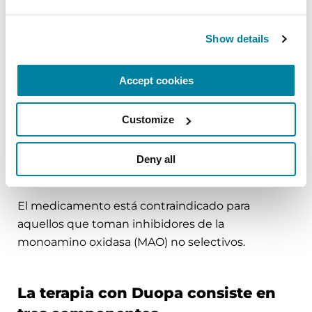
presión arterial, discinesias, confusión y
alucinaciones.
Show details
Al igual que cualquier cirugía, el procedimiento
Accept cookies
en sí conlleva riesgos, al igual que el uso del
dispositivo que administra el medicamento.
Éstos incluyen movimiento o dislocación del
Customize
tubo, infección, enrojecimiento en el punto de
inserción, sangrado, aire o infección en la cavidad
Deny all
abdominal y falla de la bomba.
El medicamento está contraindicado para
aquellos que toman inhibidores de la
monoamino oxidasa (MAO) no selectivos.
La terapia con Duopa consiste en