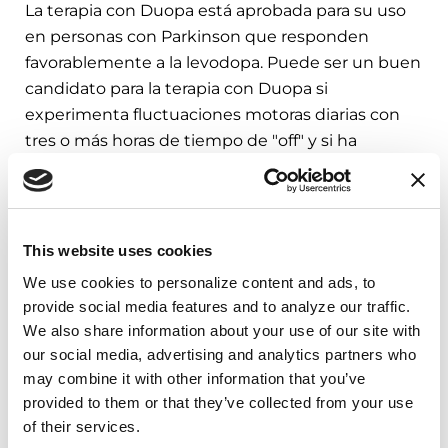
La terapia con Duopa está aprobada para su uso
en personas con Parkinson que responden
favorablemente a la levodopa. Puede ser un buen
candidato para la terapia con Duopa si
experimenta fluctuaciones motoras diarias con
tres o más horas de tiempo de "off" y si ha
intentado y fracasado en controlar las
fluctuaciones motoras con otro tipo de
medicamento, como los agonistas de dopamina
o los inhibidores de la MAO-B.
This website uses cookies
We use cookies to personalize content and ads, to 
provide social media features and to analyze our traffic. 
Cosas que tener en cuenta
We also share information about your use of our site with 
our social media, advertising and analytics partners who 
La carbidopa-levodopa en gel tiene los mismos
may combine it with other information that you’ve 
efectos secundarios potenciales que la
provided to them or that they’ve collected from your use 
presentación oral. Los efectos secundarios
of their services.
incluyen, mas no están limitados a nausea, baja