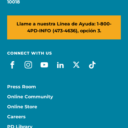
10018
Llame a nuestra Línea de Ayuda: 1-800-
4PD-INFO (473-4636), opción 3.
CONNECT WITH US
facebook_es
instagram
youtube
linkedin
x-social
tiktok
Press Room
Online Community
Online Store
Careers
PD Library