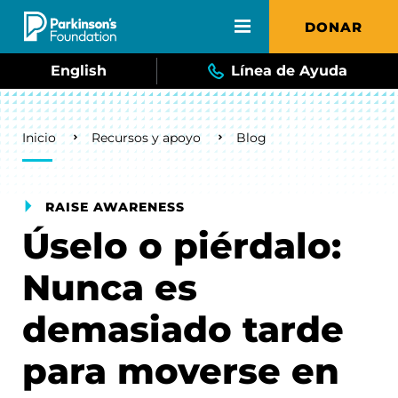
Skip to main content
DONAR
English
Línea de Ayuda
Breadcrumb
Inicio
Recursos y apoyo
Blog
RAISE AWARENESS
Úselo o piérdalo:
Nunca es
demasiado tarde
para moverse en