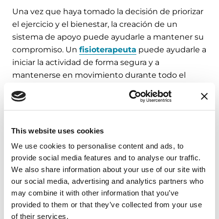
Una vez que haya tomado la decisión de priorizar
el ejercicio y el bienestar, la creación de un
sistema de apoyo puede ayudarle a mantener su
compromiso. Un
fisioterapeuta
puede ayudarle a
iniciar la actividad de forma segura y a
mantenerse en movimiento durante todo el
transcurso de la enfermedad de Parkinson,
creando una línea de base de movimiento,
diseñando un programa de ejercicios adaptado a
sus necesidades y abordando los desafíos de
This website uses cookies
movimiento a medida que se producen.
We use cookies to personalise content and ads, to
provide social media features and to analyse our traffic.
Apóyese en sus amigos, familiares, su
red de
We also share information about your use of our site with
apoyo social
o su cuidador para obtener
our social media, advertising and analytics partners who
motivación y colaboración. Un compañero de
may combine it with other information that you’ve
entrenamiento puede mantenerle
provided to them or that they’ve collected from your use
comprometido, responsable y seguro. Una
of their services.