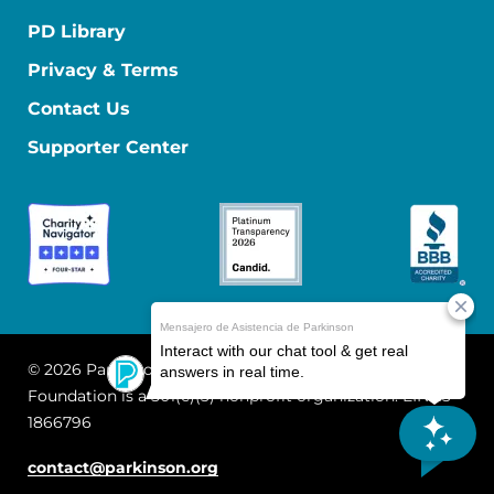
PD Library
Privacy & Terms
Contact Us
Supporter Center
© 2026 Parkinson's Foundation
The Parkinson's
Foundation is a 501(c)(3) nonprofit organization. EIN: 13-
1866796
contact@parkinson.org