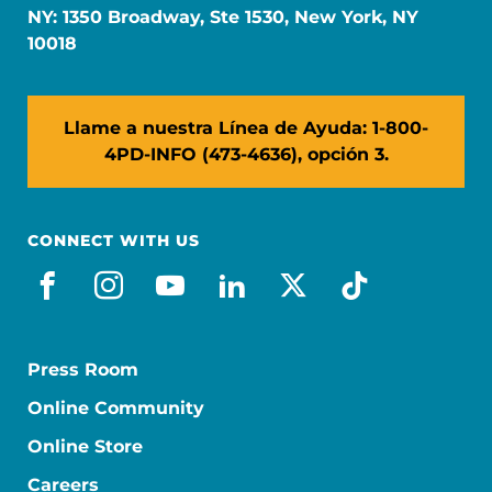
NY: 1350 Broadway, Ste 1530, New York, NY
10018
Llame a nuestra Línea de Ayuda: 1-800-
4PD-INFO (473-4636), opción 3.
CONNECT WITH US
facebook_es
instagram
youtube
linkedin
x-social
tiktok
Press Room
Online Community
Online Store
Careers