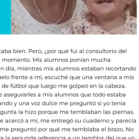
taba bien. Pero, ¿por qué fui al consultorio del
ese momento. Mis alumnos ponían mucha
n día, mientras mis alumnos estaban recortando
uelo frente a mí, escuché que una ventana a mis
a de fútbol que luego me golpeó en la cabeza.
 de asegurarles a mis alumnos que todo estaba
ando y una voz dulce me preguntó si yo tenía
gunta la hizo porque me temblaban las piernas.
e acercó a mí, me entregó su cuaderno y parecía
 me preguntó por qué me temblaba el brazo. No
ra la segunda referencia a un temblor del que yo