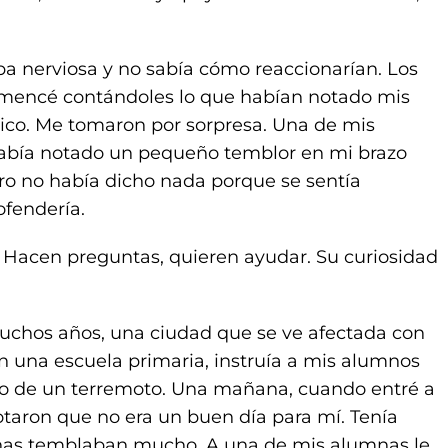
ba nerviosa y no sabía cómo reaccionarían. Los
Comencé contándoles lo que habían notado mis
tico. Me tomaron por sorpresa. Una de mis
 había notado un pequeño temblor en mi brazo
ero no había dicho nada porque se sentía
fendería.
. Hacen preguntas, quieren ayudar. Su curiosidad
uchos años, una ciudad que se ve afectada con
 una escuela primaria, instruía a mis alumnos
so de un terremoto. Una mañana, cuando entré a
taron que no era un buen día para mí. Tenía
rnas temblaban mucho. A una de mis alumnas le