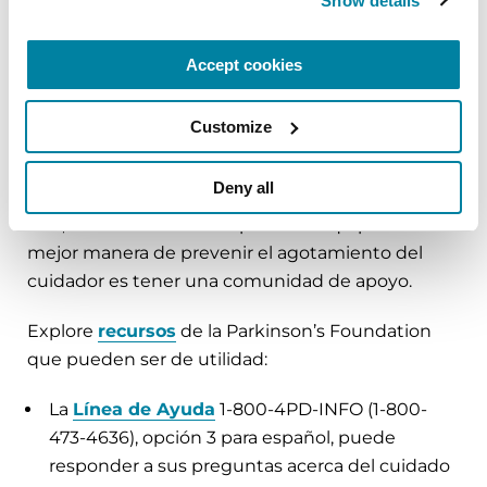
Show details
Pedir ayuda
Accept cookies
Sea honesto acerca de sus necesidades; está bien
Customize
y es sano pedir ayuda. Recuerde que sólo porque
necesita ayuda no significa que esté fallando
Deny all
como cuidador. No tiene que hacerlo todo por sí
solo; el cuidado es un deporte de equipo. La
mejor manera de prevenir el agotamiento del
cuidador es tener una comunidad de apoyo.
Explore
recursos
de la Parkinson’s Foundation
que pueden ser de utilidad:
La
Línea de Ayuda
1-800-4PD-INFO (1-800-
473-4636), opción 3 para español, puede
responder a sus preguntas acerca del cuidado