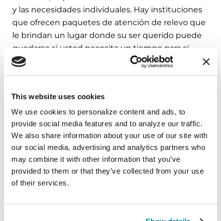
y las necesidades individuales. Hay instituciones
que ofrecen paquetes de atención de relevo que
le brindan un lugar donde su ser querido puede
quedarse si usted necesita un tiempo para sí
mismo. Esto suele ser de pago privado y no será
una opción para todos. Si sus finanzas están
limitadas, considere pedir a sus seres queridos
This website uses cookies
que cooperen para su “fondo de relevo” en
cualquier festejo donde se realice un intercambio
We use cookies to personalize content and ads, to 
provide social media features and to analyze our traffic. 
de regalos.
We also share information about your use of our site with 
También puede explorar el apoyo de cuidado en
our social media, advertising and analytics partners who 
may combine it with other information that you’ve 
el hogar, que suele ser por períodos más cortos.
provided to them or that they’ve collected from your use 
Este puede ser un cuidador secundario. Un
of their services.
cuidador secundario puede ser un profesional, a
través de una agencia o un familiar o amigo a
quien le pida ayuda.