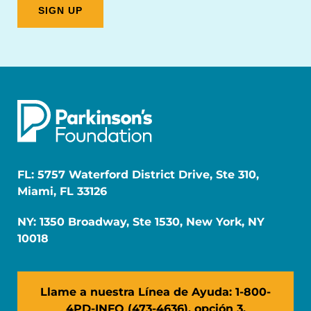
FL: 5757 Waterford District Drive, Ste 310,
Miami, FL 33126
NY: 1350 Broadway, Ste 1530, New York, NY
10018
Llame a nuestra Línea de Ayuda: 1-800-
4PD-INFO (473-4636), opción 3.