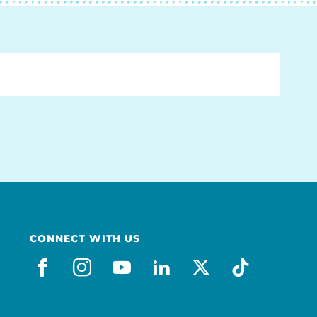
CONNECT WITH US
facebook_es
instagram
youtube
linkedin
x-social
tiktok