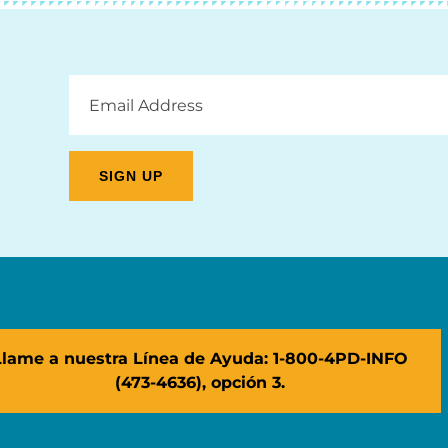
Email
Address
Llame a nuestra Línea de Ayuda: 1-800-4PD-INFO
(473-4636), opción 3.