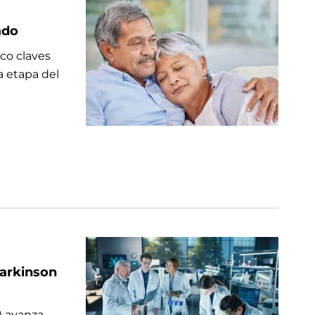
ado
co claves
a etapa del
Parkinson
) avanza