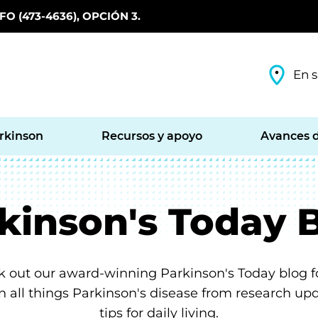
O (473-4636), OPCIÓN 3.
En s
arkinson
Recursos y apoyo
Avances d
kinson's Today 
 out our award-winning Parkinson's Today blog f
in all things Parkinson's disease from research up
tips for daily living.