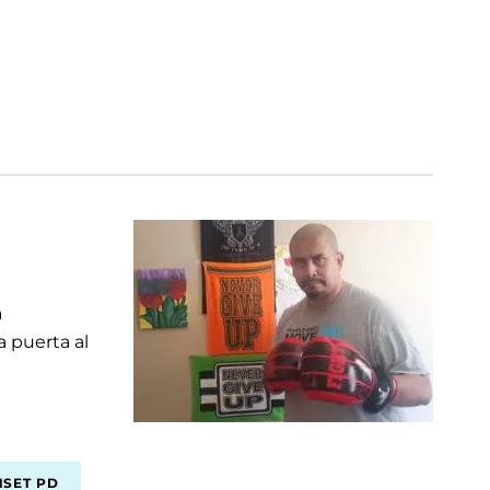
a
 puerta al
SET PD