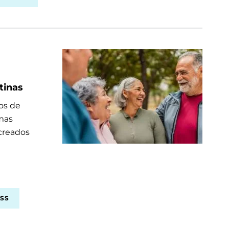
tinas
os de
mas
 creados
SS