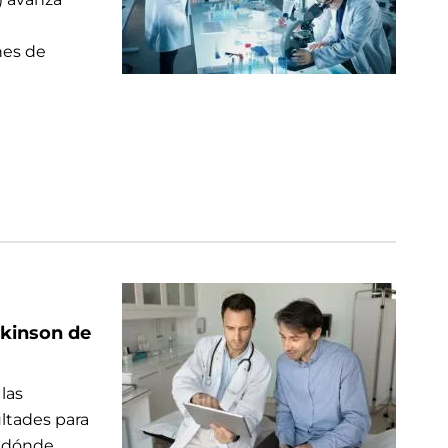
nes de
rkinson de
las
ltades para
y dónde