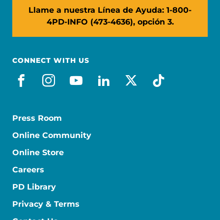
Llame a nuestra Línea de Ayuda: 1-800-
4PD-INFO (473-4636), opción 3.
CONNECT WITH US
facebook_es
instagram
youtube
linkedin
x-social
tiktok
Press Room
Online Community
Online Store
Careers
PD Library
Privacy & Terms