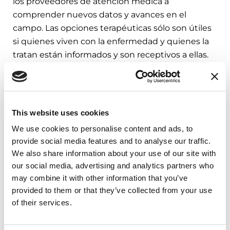
los proveedores de atención médica a
comprender nuevos datos y avances en el
campo. Las opciones terapéuticas sólo son útiles
si quienes viven con la enfermedad y quienes la
tratan están informados y son receptivos a ellas.
Después de muchos años en neurología, el Dr.
Suárez ahora dedica una gran cantidad de su
tiempo a tratar de encontrar nuevas formas de
This website uses cookies
abordar las necesidades y los desafíos
We use cookies to personalise content and ads, to
insatisfechos de la enfermedad de Parkinson.
provide social media features and to analyse our traffic.
Entre estos desafíos se incluyen las fluctuaciones
We also share information about your use of our site with
motoras, algo con lo que el doctor está
our social media, advertising and analytics partners who
comprometido a continuar explorando opciones
may combine it with other information that you’ve
de tratamiento para las personas que viven con
provided to them or that they’ve collected from your use
esta enfermedad.
of their services.
Para obtener más información sobre la EP y