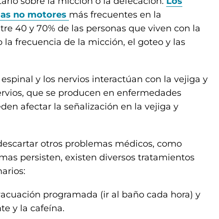
tario sobre la micción o la defecación.
Los
as no motores
más frecuentes en la
re 40 y 70% de las personas que viven con la
 la frecuencia de la micción, el goteo y las
spinal y los nervios interactúan con la vejiga y
s nervios, que se producen en enfermedades
n afectar la señalización en la vejiga y
 descartar otros problemas médicos, como
tomas persisten, existen diversos tratamientos
arios:
vacuación programada (ir al baño cada hora) y
e y la cafeína.