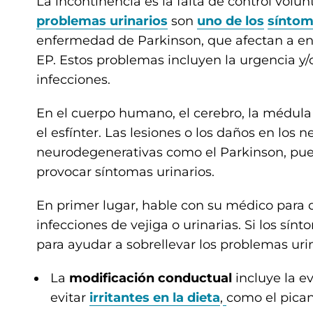
La incontinencia es la falta de control volun
problemas urinarios
son
uno de los
síntom
enfermedad de Parkinson, que afectan a ent
EP. Estos problemas incluyen la urgencia y/o
infecciones.
En el cuerpo humano, el cerebro, la médula e
el esfínter. Las lesiones o los daños en lo
neurodegenerativas como el Parkinson, puede
provocar síntomas urinarios.
En primer lugar, hable con su médico para
infecciones de vejiga o urinarias. Si los sín
para ayudar a sobrellevar los problemas urin
La
modificación conductual
incluye la e
evitar
irritantes en la dieta
,
como el picant