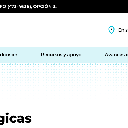
O (473-4636), OPCIÓN 3.
En s
arkinson
Recursos y apoyo
Avances d
gicas