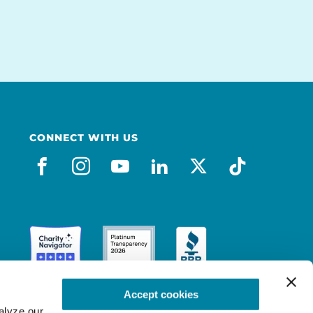
CONNECT WITH US
facebook_es
instagram
youtube
linkedin
x-social
tiktok
Accept cookies
lyze our 