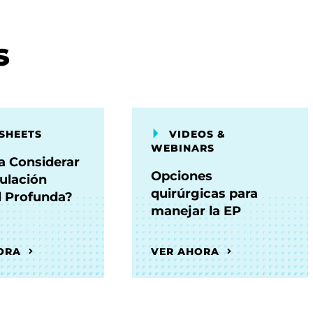
s
SHEETS
VIDEOS &
WEBINARS
a Considerar
Opciones
mulación
quirúrgicas para
l Profunda?
manejar la EP
ORA
VER AHORA