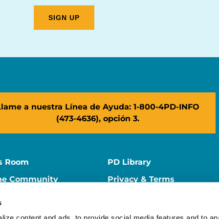
Llame a nuestra Línea de Ayuda: 1-800-4PD-INFO
(473-4636), opción 3.
s Room
PD Library
ne Community
Privacy & Terms
ne Store
Contact Us
s
ers
Supporter Center
ize content and ads, to provide social media features and to ana