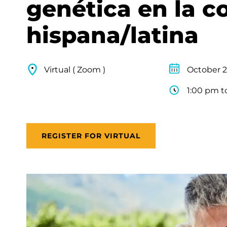
genética en la 
hispana/latina
Virtual ( Zoom )
October 2
1:00 pm t
REGISTER FOR VIRTUAL