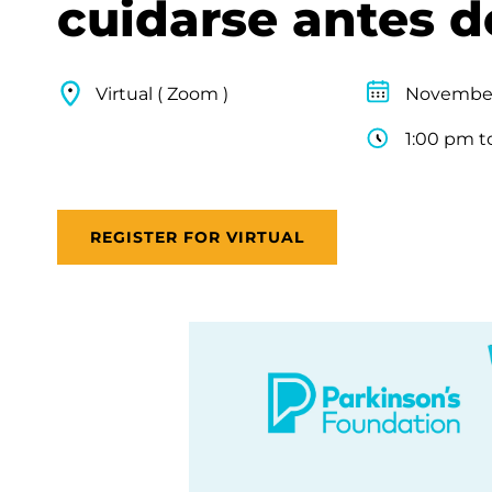
cuidarse antes 
Virtual ( Zoom )
November
1:00 pm t
REGISTER FOR VIRTUAL