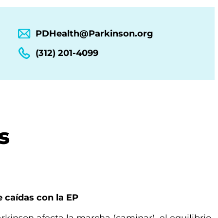
PDHealth@Parkinson.org
(312) 201-4099
s
e caídas con la EP