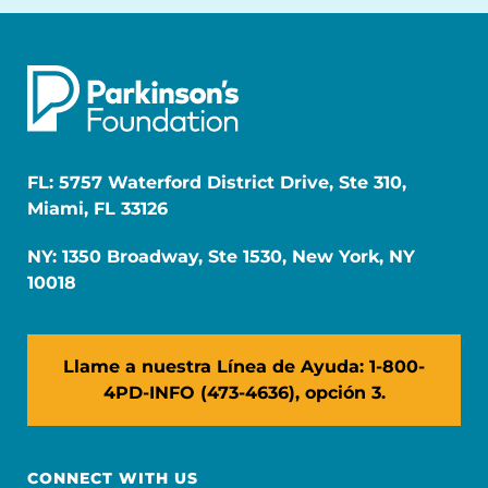
FL: 5757 Waterford District Drive, Ste 310,
Miami, FL 33126
NY: 1350 Broadway, Ste 1530, New York, NY
10018
Llame a nuestra Línea de Ayuda: 1-800-
4PD-INFO (473-4636), opción 3.
CONNECT WITH US