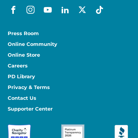
facebook_es
instagram
youtube
linkedin
x-social
tiktok
Press Room
Online Community
Online Store
Careers
PD Library
Privacy & Terms
Contact Us
Supporter Center