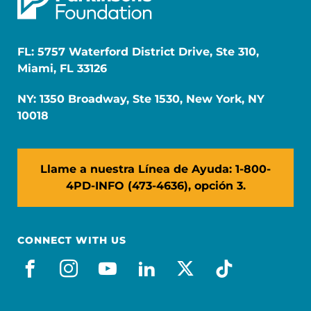
FL: 5757 Waterford District Drive, Ste 310,
Miami, FL 33126
NY: 1350 Broadway, Ste 1530, New York, NY
10018
Llame a nuestra Línea de Ayuda: 1-800-
4PD-INFO (473-4636), opción 3.
CONNECT WITH US
facebook_es
instagram
youtube
linkedin
x-social
tiktok