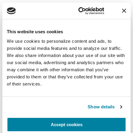
Estos son algunos de los consejos
de Kim:
This website uses cookies
We use cookies to personalize content and ads, to 
Trate sólo los síntomas que tenga y sea
provide social media features and to analyze our traffic. 
cauteloso con los productos multi-síntomas.
We also share information about your use of our site with 
Conozca su dosis y no tome de más.
our social media, advertising and analytics partners who 
may combine it with other information that you’ve 
Conozca sus riesgos para la salud (por ejemplo,
provided to them or that they’ve collected from your use 
los descongestionantes pueden causar picos
of their services.
de presión arterial, especialmente si tiene
hipertensión; el paracetamol puede conducir a
daño hepático para personas con un alto
Show details
consumo de alcohol).
No duplique y tome accidentalmente dos
Accept cookies
medicamentos con ingredientes similares.