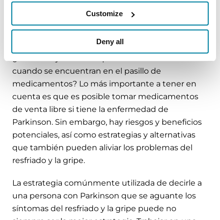
Considere probar alternativas (descanso,
Customize
líquidos, aerosoles nasales salinos, gárgaras de
agua salada, miel para la tos).
Deny all
¿Dónde deja esto a las personas con Parkinson
cuando se encuentran en el pasillo de
medicamentos? Lo más importante a tener en
cuenta es que es posible tomar medicamentos
de venta libre si tiene la enfermedad de
Parkinson. Sin embargo, hay riesgos y beneficios
potenciales, así como estrategias y alternativas
que también pueden aliviar los problemas del
resfriado y la gripe.
La estrategia comúnmente utilizada de decirle a
una persona con Parkinson que se aguante los
síntomas del resfriado y la gripe puede no