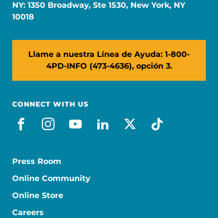
NY: 1350 Broadway, Ste 1530, New York, NY
10018
Llame a nuestra Línea de Ayuda: 1-800-
4PD-INFO (473-4636), opción 3.
CONNECT WITH US
facebook_es
instagram
youtube
linkedin
x-social
tiktok
Press Room
Online Community
Online Store
Careers