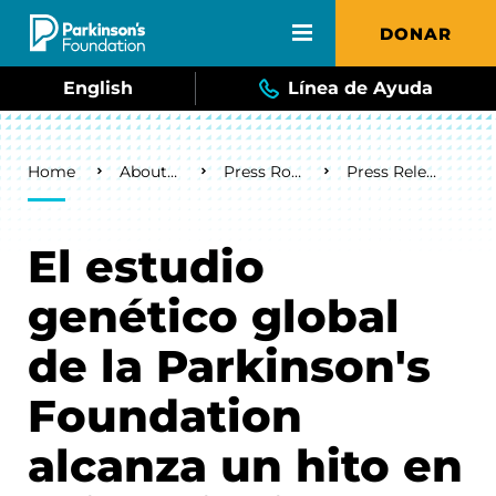
Skip to main content
DONAR
English
Línea de Ayuda
Breadcrumb
Home
About Us
Press Room
Press Releases
El estudio
genético global
de la Parkinson's
Foundation
alcanza un hito en