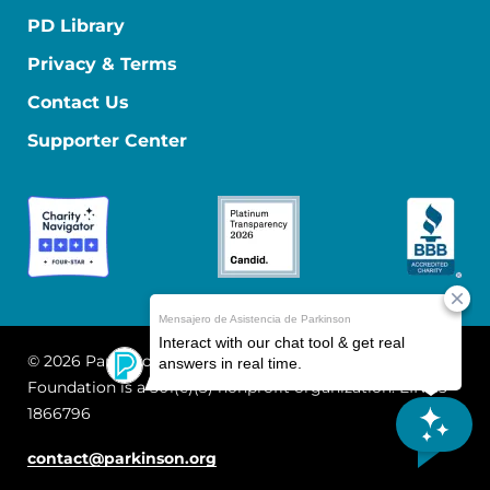
PD Library
Privacy & Terms
Contact Us
Supporter Center
© 2026 Parkinson's Foundation
The Parkinson's
Foundation is a 501(c)(3) nonprofit organization. EIN: 13-
1866796
contact@parkinson.org