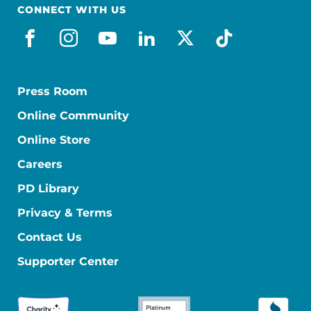
CONNECT WITH US
facebook_es
instagram
youtube
linkedin
x-social
tiktok
Press Room
Online Community
Online Store
Careers
PD Library
Privacy & Terms
Contact Us
Supporter Center